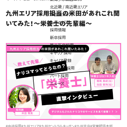
北近畿 / 南近畿エリア
九州エリア採用担当の米田があれこれ聞
中四国エリア
いてみた！～栄養士の先輩編～
九州エリア
採用情報
新卒採用
第二新卒採用
キャリア採用
キャリア登録
リファラル採用
パート採用
ニュース
#中途採用
#九州エリア
#九州セントラルキッチン
#九州支店
#営業統括本部