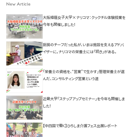
New Article
大阪樟蔭女子大学×ナリコマ：クックチル体験授業を
今年も開催しました！
厨房のチーフだった私が、いまは施設を支えるアドバ
イザーに。ナリコマの栄養士には「続き」がある。
「栄養士の資格を、“営業”で生かす」管理栄養士が選
んだ、コンサルティング営業という道
近畿大学「ステップアップセミナー」を今年も開催しま
した！
【中四国で働く】ひろしま介護フェス出展レポート