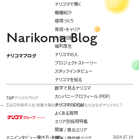
ナリコマで働く
職種紹介
環境づくり
育成・キャリア
Narikoma Blog
人事制度
福利厚生
ナリコマの人
ナリコマブログ
プロジェクトストーリー
スタッフインタビュー
ナリコマを知る
数字で見るナリコマ
カンパニープロフィール（PDF）
TOP
ナリコマブログ
ナリコマのDE&I
【2022年新卒入社 栄養士職社員インタビュー】あなたはなぜナリコマに？
よくある質問
エリア別採用特集
関東 / 東北エリア
2024.07.19
ミニインタビュー
働き方・制度
東海 / 甲信越エリア