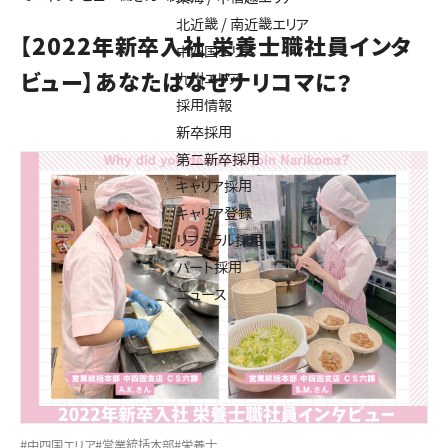
北近畿 / 南近畿エリア
【2022年新卒入社 栄養士職社員インタ
中四国エリア
ビュー】あなたはなぜナリコマに？
九州エリア
採用情報
新卒採用
第二新卒採用
キャリア採用
キャリア登録
リファラル採用
パート採用
ニュース
#中四国エリア
#営業統括本部
#栄養士