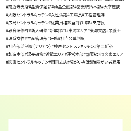
#南近畿支店
#品質保証部
#商品企画部
#営業統括本部
#大学連携
#大阪セントラルキッチン
#女性活躍
#工場長
#工程管理課
#広島セントラルキッチン
#従業員相談室
#採用課
#支店長
#教育研修課
#新人研修
#新卒採用
#東海エリア
#東海支店
#栄養士
#理系女性
#生産管理部
#研修
#社内公募制度
#社内部活制度（ナリカツ）
#神戸セントラルキッチン
#第二新卒
#製造本部
#課長研修
#近畿エリア
#運営本部
#部署紹介
#関東エリア
#関東セントラルキッチン
#関東支店
#障がい者活躍
#障がい者雇用