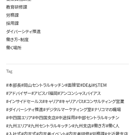
教育研修課
労務課
採用課
ダイバーシティ推進
働き方・制度
働く場所
Tag
#本部長
#岡山セントラルキッチン
#面接官
#DE&I
#STEM
#アドバイザー
#アビスパ福岡
#アンコンシャスバイアス
#インサイドセールス
#キャリア
#キャリアパス
#コンサルティング営業
#ダイバーシティ推進
#デジタルマーケティング室
#ナリコマの職場
#中四国エリア
#中四国支店
#中途採用
#中部セントラルキッチン
#九州エリア
#九州セントラルキッチン
#九州支店
#働き方
#働く人
#入社式
#内定式
#内定者イベント
#内定者研修
#労務課
#北近畿支店