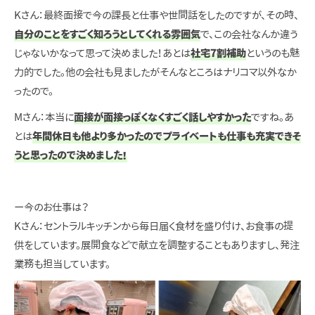
Kさん：最終面接で今の課長と仕事や世間話をしたのですが、その時、
自分のことをすごく知ろうとしてくれる雰囲気
で、この会社なんか違う
じゃないかなって思って決めました！あとは
社宅7割補助
というのも魅
力的でした。他の会社も見ましたがそんなところはナリコマ以外なか
ったので。
Mさん：本当に
面接が面接っぽくなくすごく話しやすかった
ですね。あ
とは
年間休日も他より多かったのでプライベートも仕事も充実できそ
うと思ったので決めました！
ー今のお仕事は？
Kさん：セントラルキッチンから毎日届く食材を盛り付け、お食事の提
供をしています。展開食などで献立を調整することもありますし、発注
業務も担当しています。