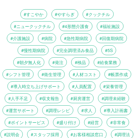
すこやか
やすらぎ
クックチル
ニュークックチル
4形態介護食
福祉施設
介護施設
病院
急性期病院
回復期病院
慢性期病院
完全調理済み食品
5S
朝夕無人化
発注
検品
給食業務
シフト管理
衛生管理
人材コスト
帳票作成
導入時立ち上げサポート
人員配置
栄養管理
人手不足
収支報告
厨房運営
調理未経験
運営サポート
調理レシピ
求人
導入計画書
ポイントサービス
盛り付け
経営
非常食
説明会
スタッフ採用
お客様相談窓口
調理法