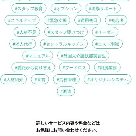
スタッフ教育
オプション
現場サポート
スキルアップ
緊急支援
運用初日
初心者
人材不足
スタッフ駆けつけ
リーダー
求人代行
セントラルキッチン
コスト削減
マニュアル
外国人介護技能実習生
委託から切り替え
フードロス
厨房業務
人材紹介
直営
労務管理
オリジナルシステム
派遣
詳しいサービス内容や料金などは
お気軽にお問い合わせください。