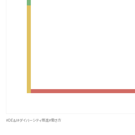
#DE&I
#ダイバーシティ推進
#働き方