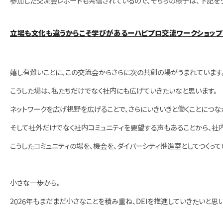
参加した交流会レポートも発信されているので、そちらの様子は、下記をク
立場も文化も違うからこそ学びがあるーハピプロ交流ワークショップ
嬉し有難いことに、この交流会からさらに次の共創の場がうまれています
こうした場は、私たちだけでなく社内にも広げていきたいなと思います。
ネットワークを広げ視野を広げることで、さらにいきいきと働くことにつな
そして社外だけでなく社内コミュニティを要望する声もあることから、社
こうしたコミュニティの場を、機会を、ダイバーシティ推進室としてつくって
小さな一歩から。
2026年もまだまだ小さなことを積み重ね、DEIを推進していきたいと思い