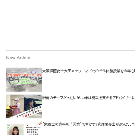
New Article
大阪樟蔭女子大学×ナリコマ：クックチル体験授業を今年も
厨房のチーフだった私が、いまは施設を支えるアドバイザーに
「栄養士の資格を、“営業”で生かす」管理栄養士が選んだ、