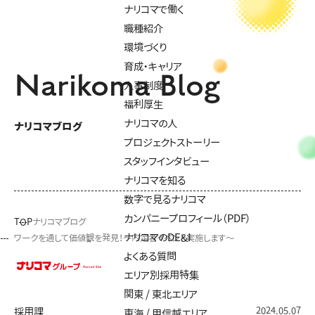
ナリコマで働く
職種紹介
環境づくり
育成・キャリア
Narikoma Blog
人事制度
福利厚生
ナリコマの人
ナリコマブログ
プロジェクトストーリー
スタッフインタビュー
ナリコマを知る
数字で見るナリコマ
カンパニープロフィール（PDF）
TOP
ナリコマブログ
ナリコマのDE&I
ワークを通して価値観を発見！～内定者イベント実施します～
よくある質問
エリア別採用特集
関東 / 東北エリア
2024.05.07
採用課
東海 / 甲信越エリア