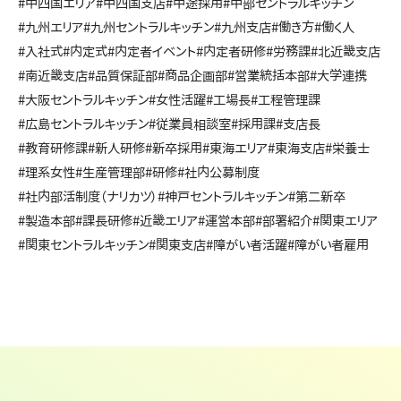
#中四国エリア
#中四国支店
#中途採用
#中部セントラルキッチン
#九州エリア
#九州セントラルキッチン
#九州支店
#働き方
#働く人
#入社式
#内定式
#内定者イベント
#内定者研修
#労務課
#北近畿支店
#南近畿支店
#品質保証部
#商品企画部
#営業統括本部
#大学連携
#大阪セントラルキッチン
#女性活躍
#工場長
#工程管理課
#広島セントラルキッチン
#従業員相談室
#採用課
#支店長
#教育研修課
#新人研修
#新卒採用
#東海エリア
#東海支店
#栄養士
#理系女性
#生産管理部
#研修
#社内公募制度
#社内部活制度（ナリカツ）
#神戸セントラルキッチン
#第二新卒
#製造本部
#課長研修
#近畿エリア
#運営本部
#部署紹介
#関東エリア
#関東セントラルキッチン
#関東支店
#障がい者活躍
#障がい者雇用