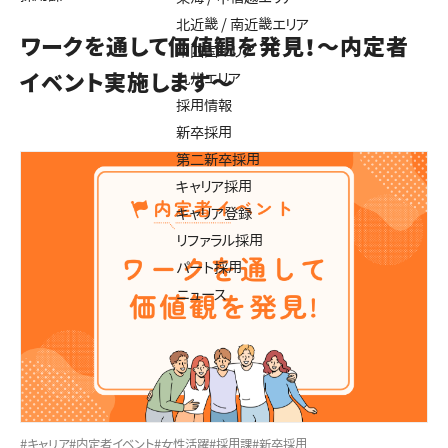
北近畿 / 南近畿エリア
ワークを通して価値観を発見！～内定者
中四国エリア
イベント実施します～
九州エリア
採用情報
新卒採用
第二新卒採用
キャリア採用
キャリア登録
リファラル採用
パート採用
ニュース
#キャリア
#内定者イベント
#女性活躍
#採用課
#新卒採用