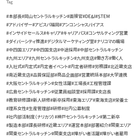
Tag
#本部長
#岡山セントラルキッチン
#面接官
#DE&I
#STEM
#アドバイザー
#アビスパ福岡
#アンコンシャスバイアス
#インサイドセールス
#キャリア
#キャリアパス
#コンサルティング営業
#ダイバーシティ推進
#デジタルマーケティング室
#ナリコマの職場
#中四国エリア
#中四国支店
#中途採用
#中部セントラルキッチン
#九州エリア
#九州セントラルキッチン
#九州支店
#働き方
#働く人
#入社式
#内定式
#内定者イベント
#内定者研修
#労務課
#北近畿支店
#南近畿支店
#品質保証部
#商品企画部
#営業統括本部
#大学連携
#大阪セントラルキッチン
#女性活躍
#工場長
#工程管理課
#広島セントラルキッチン
#従業員相談室
#採用課
#支店長
#教育研修課
#新人研修
#新卒採用
#東海エリア
#東海支店
#栄養士
#理系女性
#生産管理部
#研修
#社内公募制度
#社内部活制度（ナリカツ）
#神戸セントラルキッチン
#第二新卒
#製造本部
#課長研修
#近畿エリア
#運営本部
#部署紹介
#関東エリア
#関東セントラルキッチン
#関東支店
#障がい者活躍
#障がい者雇用