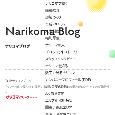
ナリコマで働く
職種紹介
環境づくり
育成・キャリア
Narikoma Blog
人事制度
福利厚生
ナリコマの人
ナリコマブログ
プロジェクトストーリー
スタッフインタビュー
ナリコマを知る
数字で見るナリコマ
カンパニープロフィール（PDF）
TOP
ナリコマブログ
ナリコマのDE&I
「リファラルで見つけた理想の職場」 ～ナリコマでの働きがいとキャリアの可能性
～
よくある質問
エリア別採用特集
関東 / 東北エリア
東海 / 甲信越エリア