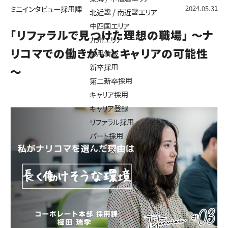
2024.05.31
ミニインタビュー
採用課
北近畿 / 南近畿エリア
中四国エリア
「リファラルで見つけた理想の職場」 ～ナ
九州エリア
リコマでの働きがいとキャリアの可能性
採用情報
新卒採用
～
第二新卒採用
キャリア採用
キャリア登録
リファラル採用
パート採用
ニュース