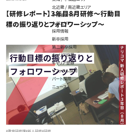
北近畿 / 南近畿エリア
【研修レポート】3年目8月研修～行動目
中四国エリア
標の振り返りとフォロワーシップ～
九州エリア
採用情報
新卒採用
第二新卒採用
キャリア採用
キャリア登録
リファラル採用
パート採用
ニュース
#教育研修課
#新人研修
#研修