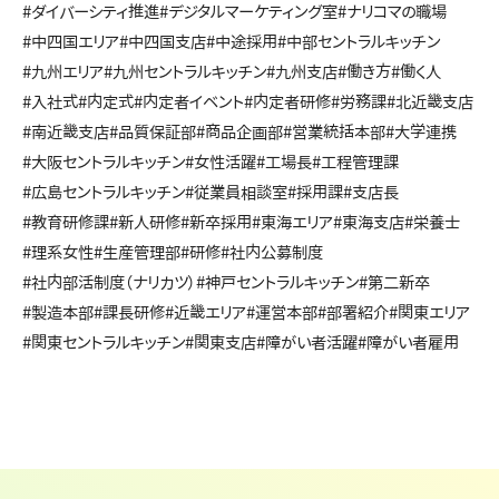
#ダイバーシティ推進
#デジタルマーケティング室
#ナリコマの職場
#中四国エリア
#中四国支店
#中途採用
#中部セントラルキッチン
#九州エリア
#九州セントラルキッチン
#九州支店
#働き方
#働く人
#入社式
#内定式
#内定者イベント
#内定者研修
#労務課
#北近畿支店
#南近畿支店
#品質保証部
#商品企画部
#営業統括本部
#大学連携
#大阪セントラルキッチン
#女性活躍
#工場長
#工程管理課
#広島セントラルキッチン
#従業員相談室
#採用課
#支店長
#教育研修課
#新人研修
#新卒採用
#東海エリア
#東海支店
#栄養士
#理系女性
#生産管理部
#研修
#社内公募制度
#社内部活制度（ナリカツ）
#神戸セントラルキッチン
#第二新卒
#製造本部
#課長研修
#近畿エリア
#運営本部
#部署紹介
#関東エリア
#関東セントラルキッチン
#関東支店
#障がい者活躍
#障がい者雇用