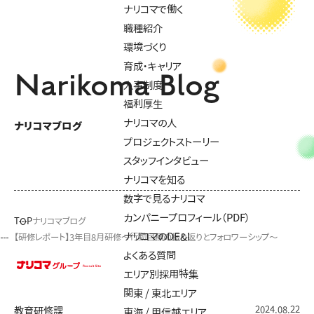
ナリコマで働く
職種紹介
環境づくり
育成・キャリア
Narikoma Blog
人事制度
福利厚生
ナリコマの人
ナリコマブログ
プロジェクトストーリー
スタッフインタビュー
ナリコマを知る
数字で見るナリコマ
カンパニープロフィール（PDF）
TOP
ナリコマブログ
ナリコマのDE&I
【研修レポート】3年目8月研修～行動目標の振り返りとフォロワーシップ～
よくある質問
エリア別採用特集
関東 / 東北エリア
2024.08.22
教育研修課
東海 / 甲信越エリア