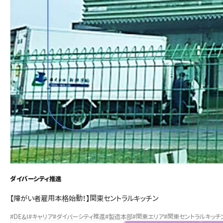
ダイバーシティ推進
【障がい者雇用本格始動！】関東セントラルキッチン
#DE&I
#キャリア
#ダイバーシティ推進
#製造本部
#関東エリア
#関東セントラルキッチ