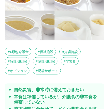
4形態介護食
福祉施設
介護施設
急性期病院
慢性期病院
非常食
オプション
現場サポート
自然災害、非常時に備えておきたい
常食は準備しているが、介護食の非常食を
備蓄していない
嚥下状態に合わせて、どんな非常食を用意