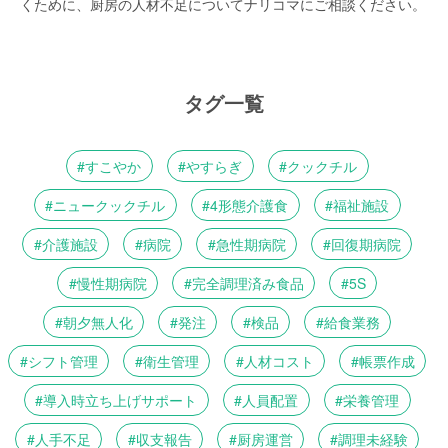
くために、厨房の人材不足についてナリコマにご相談ください。
タグ一覧
すこやか
やすらぎ
クックチル
ニュークックチル
4形態介護食
福祉施設
介護施設
病院
急性期病院
回復期病院
慢性期病院
完全調理済み食品
5S
朝夕無人化
発注
検品
給食業務
シフト管理
衛生管理
人材コスト
帳票作成
導入時立ち上げサポート
人員配置
栄養管理
人手不足
収支報告
厨房運営
調理未経験