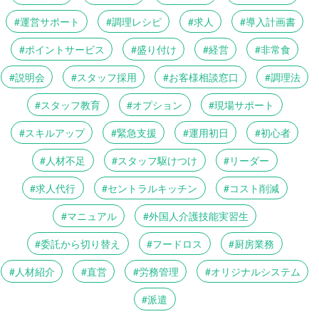
運営サポート
調理レシピ
求人
導入計画書
ポイントサービス
盛り付け
経営
非常食
説明会
スタッフ採用
お客様相談窓口
調理法
スタッフ教育
オプション
現場サポート
スキルアップ
緊急支援
運用初日
初心者
人材不足
スタッフ駆けつけ
リーダー
求人代行
セントラルキッチン
コスト削減
マニュアル
外国人介護技能実習生
委託から切り替え
フードロス
厨房業務
人材紹介
直営
労務管理
オリジナルシステム
派遣