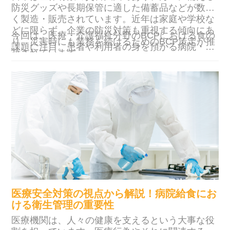
防災グッズや長期保管に適した備蓄品などが数多
く製造・販売されています。近年は家庭や学校な
どに限らず、企業の防災対策も重視する傾向にあ
今回は、医療・介護福祉分野のBCPにおける食の
り、災害時にも業務を続けるためのBCP策定が推
課題に注目。患者や利用者の身を預かる病院・介
奨されています。
護福祉施設にとって欠かせない食事提供体制の安
定化につながるポイントを解説します。ぜひ最後
までお読みください。
医療安全対策の視点から解説！病院給食にお
ける衛生管理の重要性
医療機関は、人々の健康を支えるという大事な役