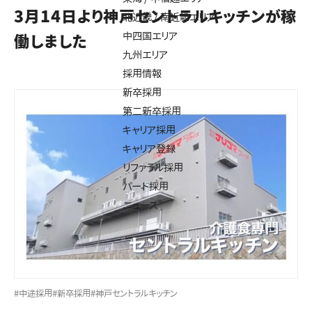
3月14日より神戸セントラルキッチンが稼
北近畿 / 南近畿エリア
中四国エリア
働しました
九州エリア
採用情報
新卒採用
第二新卒採用
キャリア採用
キャリア登録
リファラル採用
パート採用
ニュース
#中途採用
#新卒採用
#神戸セントラルキッチン