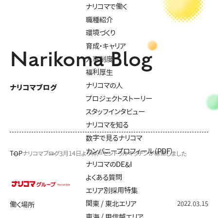
ナリコマで働く
職種紹介
環境づくり
育成・キャリア
Narikoma Blog
人事制度
福利厚生
ナリコマの人
ナリコマブログ
プロジェクトストーリー
スタッフインタビュー
ナリコマを知る
数字で見るナリコマ
カンパニープロフィール（PDF）
TOP
ナリコマブログ
3月14日より神戸セントラルキッチンが稼働しました
ナリコマのDE&I
よくある質問
エリア別採用特集
関東 / 東北エリア
2022.03.15
働く場所
東海 / 甲信越エリア