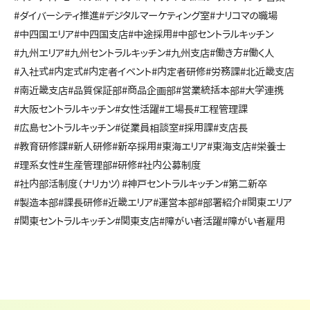
#ダイバーシティ推進
#デジタルマーケティング室
#ナリコマの職場
#中四国エリア
#中四国支店
#中途採用
#中部セントラルキッチン
#九州エリア
#九州セントラルキッチン
#九州支店
#働き方
#働く人
#入社式
#内定式
#内定者イベント
#内定者研修
#労務課
#北近畿支店
#南近畿支店
#品質保証部
#商品企画部
#営業統括本部
#大学連携
#大阪セントラルキッチン
#女性活躍
#工場長
#工程管理課
#広島セントラルキッチン
#従業員相談室
#採用課
#支店長
#教育研修課
#新人研修
#新卒採用
#東海エリア
#東海支店
#栄養士
#理系女性
#生産管理部
#研修
#社内公募制度
#社内部活制度（ナリカツ）
#神戸セントラルキッチン
#第二新卒
#製造本部
#課長研修
#近畿エリア
#運営本部
#部署紹介
#関東エリア
#関東セントラルキッチン
#関東支店
#障がい者活躍
#障がい者雇用