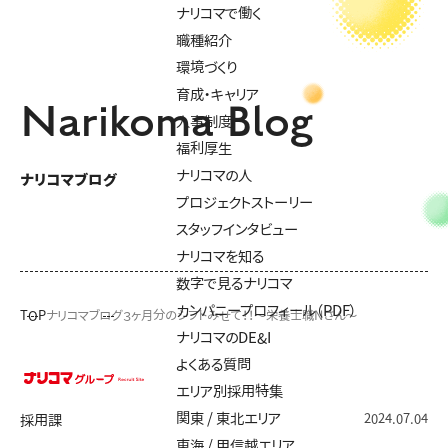
ナリコマで働く
職種紹介
環境づくり
育成・キャリア
Narikoma Blog
人事制度
福利厚生
ナリコマの人
ナリコマブログ
プロジェクトストーリー
スタッフインタビュー
ナリコマを知る
数字で見るナリコマ
カンパニープロフィール（PDF）
TOP
ナリコマブログ
３ヶ月分のシフトみせて！！～栄養士職Nさん～
ナリコマのDE&I
よくある質問
エリア別採用特集
関東 / 東北エリア
2024.07.04
採用課
東海 / 甲信越エリア