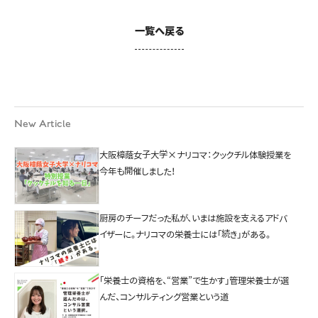
一覧へ戻る
New Article
大阪樟蔭女子大学×ナリコマ：クックチル体験授業を
今年も開催しました！
厨房のチーフだった私が、いまは施設を支えるアドバ
イザーに。ナリコマの栄養士には「続き」がある。
「栄養士の資格を、“営業”で生かす」管理栄養士が選
んだ、コンサルティング営業という道