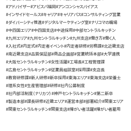
#アドバイザー
#アビスパ福岡
#アンコンシャスバイアス
#インサイドセールス
#キャリア
#キャリアパス
#コンサルティング営業
#ダイバーシティ推進
#デジタルマーケティング室
#ナリコマの職場
#中四国エリア
#中四国支店
#中途採用
#中部セントラルキッチン
#九州エリア
#九州セントラルキッチン
#九州支店
#働き方
#働く人
#入社式
#内定式
#内定者イベント
#内定者研修
#労務課
#北近畿支店
#南近畿支店
#品質保証部
#商品企画部
#営業統括本部
#大学連携
#大阪セントラルキッチン
#女性活躍
#工場長
#工程管理課
#広島セントラルキッチン
#従業員相談室
#採用課
#支店長
#教育研修課
#新人研修
#新卒採用
#東海エリア
#東海支店
#栄養士
#理系女性
#生産管理部
#研修
#社内公募制度
#社内部活制度（ナリカツ）
#神戸セントラルキッチン
#第二新卒
#製造本部
#課長研修
#近畿エリア
#運営本部
#部署紹介
#関東エリア
#関東セントラルキッチン
#関東支店
#障がい者活躍
#障がい者雇用