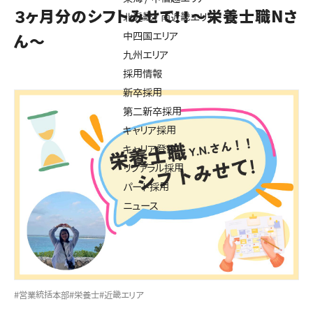
３ヶ月分のシフトみせて！！～栄養士職Nさ
北近畿 / 南近畿エリア
中四国エリア
ん～
九州エリア
採用情報
新卒採用
第二新卒採用
キャリア採用
キャリア登録
リファラル採用
パート採用
ニュース
#営業統括本部
#栄養士
#近畿エリア