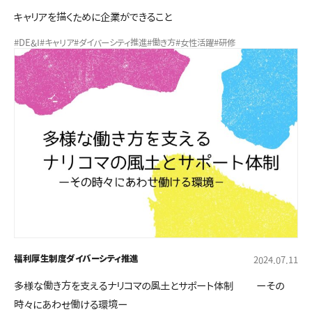
キャリアを描くために企業ができること
#DE&I
#キャリア
#ダイバーシティ推進
#働き方
#女性活躍
#研修
福利厚生制度
ダイバーシティ推進
2024.07.11
多様な働き方を支えるナリコマの風土とサポート体制 ーその
時々にあわせ働ける環境ー