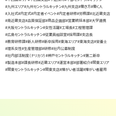
#九州エリア
#九州セントラルキッチン
#九州支店
#働き方
#働く人
#入社式
#内定式
#内定者イベント
#内定者研修
#労務課
#北近畿支店
#南近畿支店
#品質保証部
#商品企画部
#営業統括本部
#大学連携
#大阪セントラルキッチン
#女性活躍
#工場長
#工程管理課
#広島セントラルキッチン
#従業員相談室
#採用課
#支店長
#教育研修課
#新人研修
#新卒採用
#東海エリア
#東海支店
#栄養士
#理系女性
#生産管理部
#研修
#社内公募制度
#社内部活制度（ナリカツ）
#神戸セントラルキッチン
#第二新卒
#製造本部
#課長研修
#近畿エリア
#運営本部
#部署紹介
#関東エリア
#関東セントラルキッチン
#関東支店
#障がい者活躍
#障がい者雇用