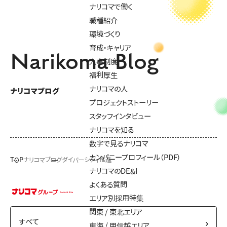
ナリコマで働く
職種紹介
環境づくり
育成・キャリア
Narikoma Blog
人事制度
福利厚生
ナリコマの人
ナリコマブログ
プロジェクトストーリー
スタッフインタビュー
ナリコマを知る
数字で見るナリコマ
カンパニープロフィール（PDF）
TOP
ナリコマブログ
ダイバーシティ推進
ナリコマのDE&I
よくある質問
エリア別採用特集
関東 / 東北エリア
東海 / 甲信越エリア