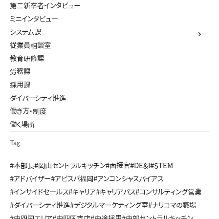
第二新卒者インタビュー
ミニインタビュー
システム課
従業員相談室
教育研修課
労務課
採用課
ダイバーシティ推進
働き方・制度
働く場所
Tag
#本部長
#岡山セントラルキッチン
#面接官
#DE&I
#STEM
#アドバイザー
#アビスパ福岡
#アンコンシャスバイアス
#インサイドセールス
#キャリア
#キャリアパス
#コンサルティング営業
#ダイバーシティ推進
#デジタルマーケティング室
#ナリコマの職場
#中四国エリア
#中四国支店
#中途採用
#中部セントラルキッチン