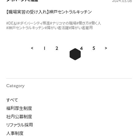
2024.03.08
【職場実習の受け入れ】神戸セントラルキッチン
#DE&I
#ダイバーシティ推進
#ナリコマの職場
#働き方
#働く人
#神戸セントラルキッチン
#障がい者活躍
#障がい者雇用
<
1
2
3
4
5
>
Category
すべて
福利厚生制度
社内公募制度
リファラル採用
人事制度