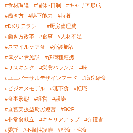
#食材調達
#週休3日制
#キャリア形成
#働き方
#嚥下能力
#特養
#DXリテラシー
#厨房管理費
#働き方改革
#食事
#人材不足
#スマイルケア食
#介護施設
#障がい者施設
#多職種連携
#リスキング
#栄養バランス
#味
#ユニバーサルデザインフード
#病院給食
#ビジネスモデル
#嚥下食
#転職
#食事形態
#経営
#誤嚥
#直営支援型厨房運営
#BCP
#非常食献立
#キャリアアップ
#介護食
#委託
#不顕性誤嚥
#配食・宅食