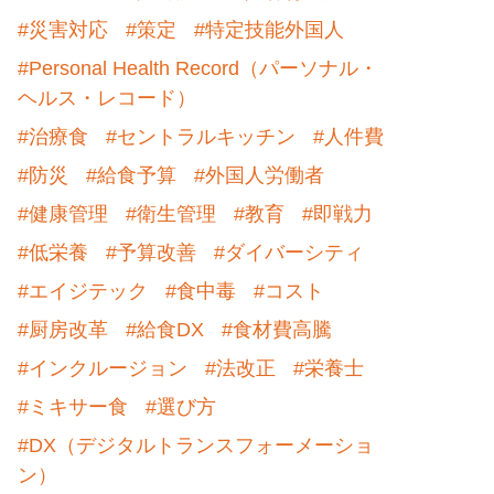
#災害対応
#策定
#特定技能外国人
#Personal Health Record（パーソナル・
ヘルス・レコード）
#治療食
#セントラルキッチン
#人件費
#防災
#給食予算
#外国人労働者
#健康管理
#衛生管理
#教育
#即戦力
#低栄養
#予算改善
#ダイバーシティ
#エイジテック
#食中毒
#コスト
#厨房改革
#給食DX
#食材費高騰
#インクルージョン
#法改正
#栄養士
#ミキサー食
#選び方
#DX（デジタルトランスフォーメーショ
ン）