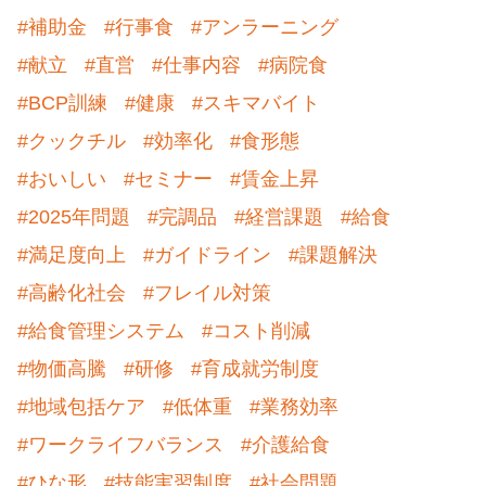
#補助金
#行事食
#アンラーニング
#献立
#直営
#仕事内容
#病院食
#BCP訓練
#健康
#スキマバイト
#クックチル
#効率化
#食形態
#おいしい
#セミナー
#賃金上昇
#2025年問題
#完調品
#経営課題
#給食
#満足度向上
#ガイドライン
#課題解決
#高齢化社会
#フレイル対策
#給食管理システム
#コスト削減
#物価高騰
#研修
#育成就労制度
#地域包括ケア
#低体重
#業務効率
#ワークライフバランス
#介護給食
#ひな形
#技能実習制度
#社会問題