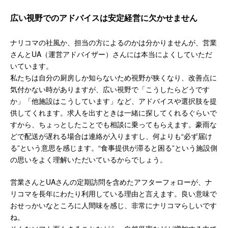
広い視野でのアドバイスは安定経営に欠かせません
ナリコマの社風か、担当の方によるのかは分かりませんが、営業
さんとUA（運営アドバイザー）さんには本当によくしていただ
いています。
私たちは自分の厨房しか知らないため視野が狭くなり、改善点に
気付かない時がありますが、広い視野で「こうしたらどうです
か」「他施設はこうしています」など、アドバイスや選択肢を提
供してくれます。求人を出すときは一緒に探してくれるぐらいで
すから、ちょっとしたことでも相談に乗ってもらえます。豪雨な
どで配送が遅れる場合は連絡が入りますし、何よりも“必ず届け
る”という意思を感じます。“食事提供が滞ると困る”という施設側
の思いをよく理解いただいているからでしょう。
営業さんとUAさんの定期訪問を含めたアフターフォローが、ナ
リコマを長年にわたり利用している理由と言えます。良い意味で
おせっかいなところに人間味を感じ、非常にナリコマらしいです
ね。