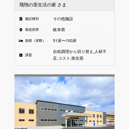
飛翔の里生活の家 さま
その他施設
施設種別
岐阜県
都道府県
51床〜100床
規模（床数）
自前調理から切り替え
人材不
課題
足
コスト
衛生面