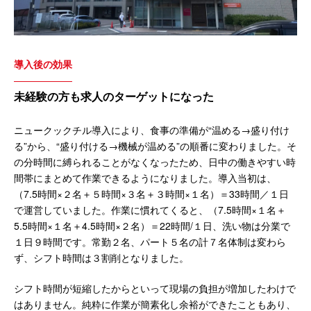
導入後の効果
未経験の方も求人のターゲットになった
ニュークックチル導入により、食事の準備が“温める→盛り付け
る”から、“盛り付ける→機械が温める”の順番に変わりました。そ
の分時間に縛られることがなくなったため、日中の働きやすい時
間帯にまとめて作業できるようになりました。導入当初は、
（7.5時間×２名＋５時間×３名＋３時間×１名）＝33時間／１日
で運営していました。作業に慣れてくると、（7.5時間×１名＋
5.5時間×１名＋4.5時間×２名）＝22時間/１日、洗い物は分業で
１日９時間です。常勤２名、パート５名の計７名体制は変わら
ず、シフト時間は３割削となりました。
シフト時間が短縮したからといって現場の負担が増加したわけで
はありません。純粋に作業が簡素化し余裕ができたこともあり、