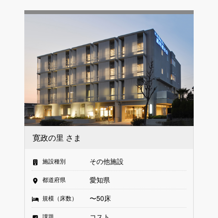
寛政の里 さま
その他施設
施設種別
愛知県
都道府県
〜50床
規模（床数）
コスト
課題