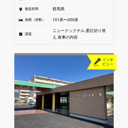
群馬県
都道府県
101床〜200床
規模（床数）
ニュークックチル
委託切り替
課題
え
食事の内容