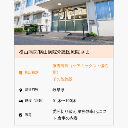
横山病院/横山病院介護医療院 さま
療養病床（ケアミックス・慢性
期）
施設種別
その他施設
岐阜県
都道府県
51床〜100床
規模（床数）
委託切り替え
業務効率化
コス
課題
ト
食事の内容