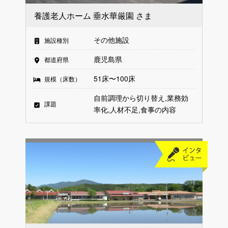
養護老人ホーム 垂水華厳園 さま
その他施設
施設種別
鹿児島県
都道府県
51床〜100床
規模（床数）
自前調理から切り替え
業務効
課題
率化
人材不足
食事の内容