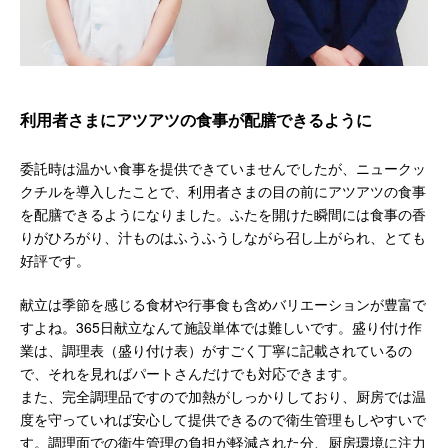
利用者さまにアツアツの食事が配膳できるように
委託時は温かい食事を提供できていませんでしたが、ニュークッ
クチルを導入したことで、利用者さまの目の前にアツアツの食事
を配膳できるようになりました。ふたを開けた瞬間には食事の香
りがひろがり、汁ものはふうふうしながら召し上がられ、とても
好評です。
献立は季節を感じる食材や行事食も含めバリエーションが豊富で
すよね。365日献立なんて施設単体では難しいです。盛り付け作
業は、調理表（盛り付け表）がすごく丁寧に記載されているの
で、それを見ればパートさんだけでも対応できます。
また、完全調理品ですので加熱がしっかりしており、厨房では温
度を守っていれば安心して提供できるので衛生管理もしやすいで
す。調理面での衛生管理の負担が軽減された分、厨房環境に注力