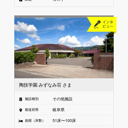
陶技学園 みずなみ荘 さま
その他施設
施設種別
岐阜県
都道府県
51床〜100床
規模（床数）