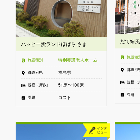
だて緑風
ハッピー愛ランドほばら さま
施設種
特別養護老人ホーム
施設種別
都道府
福島県
都道府県
規模（
51床〜100床
規模（床数）
課題
コスト
課題