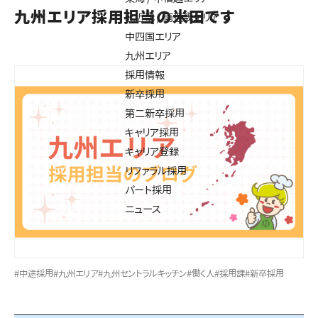
九州エリア採用担当の米田です
北近畿 / 南近畿エリア
中四国エリア
九州エリア
採用情報
新卒採用
第二新卒採用
キャリア採用
キャリア登録
リファラル採用
パート採用
ニュース
#中途採用
#九州エリア
#九州セントラルキッチン
#働く人
#採用課
#新卒採用