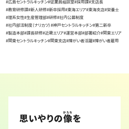
#広島セントラルキッチン
#従業員相談室
#採用課
#支店長
#教育研修課
#新人研修
#新卒採用
#東海エリア
#東海支店
#栄養士
#理系女性
#生産管理部
#研修
#社内公募制度
#社内部活制度（ナリカツ）
#神戸セントラルキッチン
#第二新卒
#製造本部
#課長研修
#近畿エリア
#運営本部
#部署紹介
#関東エリア
#関東セントラルキッチン
#関東支店
#障がい者活躍
#障がい者雇用
かたち
思いやりの
像
を