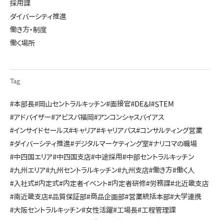
採用課
ダイバーシティ推進
働き方・制度
働く場所
Tag
#本部長
#岡山セントラルキッチン
#面接官
#DE&I
#STEM
#アドバイザー
#アビスパ福岡
#アンコンシャスバイアス
#インサイドセールス
#キャリア
#キャリアパス
#コンサルティング営業
#ダイバーシティ推進
#デジタルマーケティング室
#ナリコマの職場
#中四国エリア
#中四国支店
#中途採用
#中部セントラルキッチン
#九州エリア
#九州セントラルキッチン
#九州支店
#働き方
#働く人
#入社式
#内定式
#内定者イベント
#内定者研修
#労務課
#北近畿支店
#南近畿支店
#品質保証部
#商品企画部
#営業統括本部
#大学連携
#大阪セントラルキッチン
#女性活躍
#工場長
#工程管理課