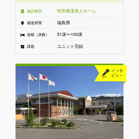
特別養護老人ホーム
施設種別
福島県
都道府県
51床〜100床
規模（床数）
ユニット完結
課題