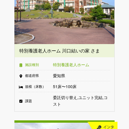
特別養護老人ホーム 川口結いの家 さま
特別養護老人ホーム
施設種別
愛知県
都道府県
51床〜100床
規模（床数）
委託切り替え
ユニット完結
コ
課題
スト