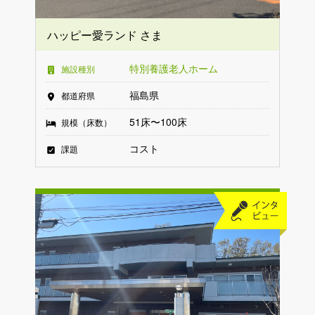
ハッピー愛ランド さま
特別養護老人ホーム
施設種別
福島県
都道府県
51床〜100床
規模（床数）
コスト
課題