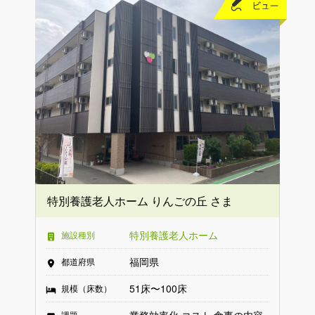
特別養護老人ホーム りんごの丘 さま
特別養護老人ホーム
施設種別
福岡県
都道府県
51床〜100床
規模（床数）
業務効率化
コスト
食事の内容
課題