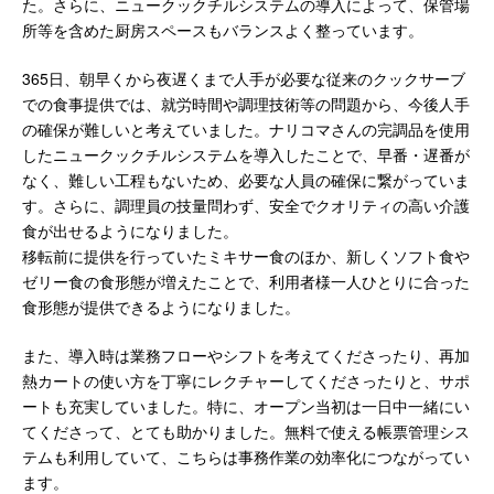
た。さらに、ニュークックチルシステムの導入によって、保管場
所等を含めた厨房スペースもバランスよく整っています。
365日、朝早くから夜遅くまで人手が必要な従来のクックサーブ
での食事提供では、就労時間や調理技術等の問題から、今後人手
の確保が難しいと考えていました。ナリコマさんの完調品を使用
したニュークックチルシステムを導入したことで、早番・遅番が
なく、難しい工程もないため、必要な人員の確保に繋がっていま
す。さらに、調理員の技量問わず、安全でクオリティの高い介護
食が出せるようになりました。
移転前に提供を行っていたミキサー食のほか、新しくソフト食や
ゼリー食の食形態が増えたことで、利用者様一人ひとりに合った
食形態が提供できるようになりました。
また、導入時は業務フローやシフトを考えてくださったり、再加
熱カートの使い方を丁寧にレクチャーしてくださったりと、サポ
ートも充実していました。特に、オープン当初は一日中一緒にい
てくださって、とても助かりました。無料で使える帳票管理シス
テムも利用していて、こちらは事務作業の効率化につながってい
ます。