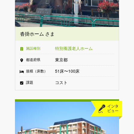
沓掛ホーム さま
特別養護老人ホーム
施設種別
東京都
都道府県
51床〜100床
規模（床数）
コスト
課題