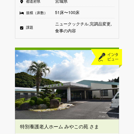
宮城県
都道府県
51床〜100床
規模（床数）
ニュークックチル
完調品変更
課題
食事の内容
特別養護老人ホーム みやこの苑 さま