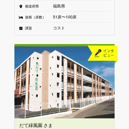
福島県
都道府県
51床〜100床
規模（床数）
コスト
課題
だて緑風園 さま