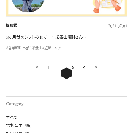
採用課
2024.07.04
３ヶ月分のシフトみせて！！～栄養士職Nさん～
#営業統括本部
#栄養士
#近畿エリア
<
1
2
3
4
>
Category
すべて
福利厚生制度