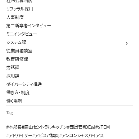
社内公募制度
リファラル採用
人事制度
第二新卒者インタビュー
ミニインタビュー
システム課
従業員相談室
教育研修課
労務課
採用課
ダイバーシティ推進
働き方・制度
働く場所
Tag
#本部長
#岡山セントラルキッチン
#面接官
#DE&I
#STEM
#アドバイザー
#アビスパ福岡
#アンコンシャスバイアス