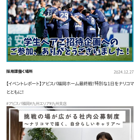
採用課
働く場所
2024.12.27
【イベントレポート】アビスパ福岡ホーム最終戦！特別な1日をナリコマ
とともに！
#アビスパ福岡
#九州エリア
#九州支店