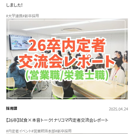
しました！
#大学連携
#新卒採用
採用課
2025.04.24
【26卒】試食×本音トーク！ナリコマ内定者交流会レポート
#内定者イベント
#営業統括本部
#新卒採用