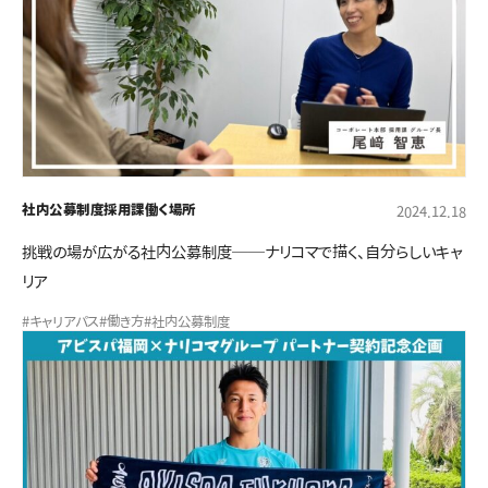
社内公募制度
採用課
働く場所
2024.12.18
挑戦の場が広がる社内公募制度──ナリコマで描く、自分らしいキャ
リア
#キャリアパス
#働き方
#社内公募制度