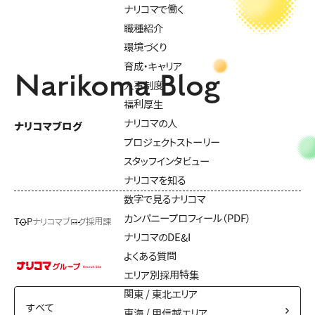
ナリコマで働く
職種紹介
環境づくり
育成・キャリア
Narikoma Blog
人事制度
福利厚生
ナリコマの人
ナリコマブログ
プロジェクトストーリー
スタッフインタビュー
ナリコマを知る
数字で見るナリコマ
カンパニープロフィール（PDF）
TOP
ナリコマブログ
採用課
ナリコマのDE&I
よくある質問
エリア別採用特集
関東 / 東北エリア
東海 / 甲信越エリア