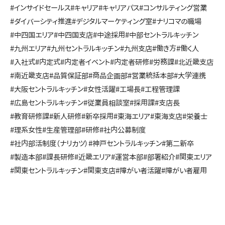
#インサイドセールス
#キャリア
#キャリアパス
#コンサルティング営業
#ダイバーシティ推進
#デジタルマーケティング室
#ナリコマの職場
#中四国エリア
#中四国支店
#中途採用
#中部セントラルキッチン
#九州エリア
#九州セントラルキッチン
#九州支店
#働き方
#働く人
#入社式
#内定式
#内定者イベント
#内定者研修
#労務課
#北近畿支店
#南近畿支店
#品質保証部
#商品企画部
#営業統括本部
#大学連携
#大阪セントラルキッチン
#女性活躍
#工場長
#工程管理課
#広島セントラルキッチン
#従業員相談室
#採用課
#支店長
#教育研修課
#新人研修
#新卒採用
#東海エリア
#東海支店
#栄養士
#理系女性
#生産管理部
#研修
#社内公募制度
#社内部活制度（ナリカツ）
#神戸セントラルキッチン
#第二新卒
#製造本部
#課長研修
#近畿エリア
#運営本部
#部署紹介
#関東エリア
#関東セントラルキッチン
#関東支店
#障がい者活躍
#障がい者雇用