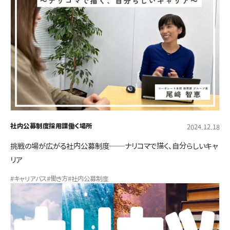
社内公募制度
採用課
働く場所
2024.12.18
挑戦の場が広がる社内公募制度──ナリコマで描く、自分らしいキャ
リア
#キャリアパス
#働き方
#社内公募制度