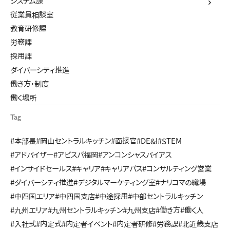
システム課
従業員相談室
教育研修課
労務課
採用課
ダイバーシティ推進
働き方・制度
働く場所
Tag
#本部長
#岡山セントラルキッチン
#面接官
#DE&I
#STEM
#アドバイザー
#アビスパ福岡
#アンコンシャスバイアス
#インサイドセールス
#キャリア
#キャリアパス
#コンサルティング営業
#ダイバーシティ推進
#デジタルマーケティング室
#ナリコマの職場
#中四国エリア
#中四国支店
#中途採用
#中部セントラルキッチン
#九州エリア
#九州セントラルキッチン
#九州支店
#働き方
#働く人
#入社式
#内定式
#内定者イベント
#内定者研修
#労務課
#北近畿支店