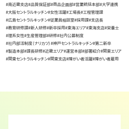
#南近畿支店
#品質保証部
#商品企画部
#営業統括本部
#大学連携
#大阪セントラルキッチン
#女性活躍
#工場長
#工程管理課
#広島セントラルキッチン
#従業員相談室
#採用課
#支店長
#教育研修課
#新人研修
#新卒採用
#東海エリア
#東海支店
#栄養士
#理系女性
#生産管理部
#研修
#社内公募制度
#社内部活制度（ナリカツ）
#神戸セントラルキッチン
#第二新卒
#製造本部
#課長研修
#近畿エリア
#運営本部
#部署紹介
#関東エリア
#関東セントラルキッチン
#関東支店
#障がい者活躍
#障がい者雇用