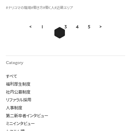
#ナリコマの職場
#働き方
#働く人
#近畿エリア
<
1
2
3
4
5
>
Category
すべて
福利厚生制度
社内公募制度
リファラル採用
人事制度
第二新卒者インタビュー
ミニインタビュー