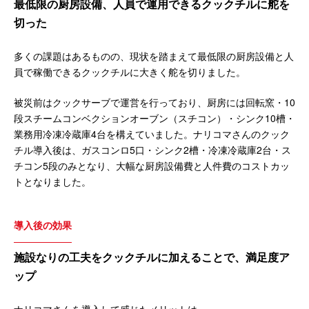
最低限の厨房設備、人員で運用できるクックチルに舵を
切った
多くの課題はあるものの、現状を踏まえて最低限の厨房設備と人
員で稼働できるクックチルに大きく舵を切りました。
被災前はクックサーブで運営を行っており、厨房には回転窯・10
段スチームコンベクションオーブン（スチコン）・シンク10槽・
業務用冷凍冷蔵庫4台を構えていました。ナリコマさんのクック
チル導入後は、ガスコンロ5口・シンク2槽・冷凍冷蔵庫2台・ス
チコン5段のみとなり、大幅な厨房設備費と人件費のコストカッ
トとなりました。
導入後の効果
施設なりの工夫をクックチルに加えることで、満足度ア
ップ