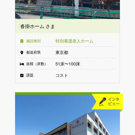
沓掛ホーム さま
特別養護老人ホーム
施設種別
東京都
都道府県
51床〜100床
規模（床数）
コスト
課題