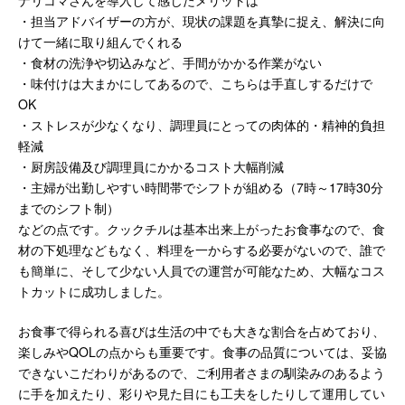
ナリコマさんを導入して感じたメリットは
・担当アドバイザーの方が、現状の課題を真摯に捉え、解決に向
けて一緒に取り組んでくれる
・食材の洗浄や切込みなど、手間がかかる作業がない
・味付けは大まかにしてあるので、こちらは手直しするだけで
OK
・ストレスが少なくなり、調理員にとっての肉体的・精神的負担
軽減
・厨房設備及び調理員にかかるコスト大幅削減
・主婦が出勤しやすい時間帯でシフトが組める（7時～17時30分
までのシフト制）
などの点です。クックチルは基本出来上がったお食事なので、食
材の下処理などもなく、料理を一からする必要がないので、誰で
も簡単に、そして少ない人員での運営が可能なため、大幅なコス
トカットに成功しました。
お食事で得られる喜びは生活の中でも大きな割合を占めており、
楽しみやQOLの点からも重要です。食事の品質については、妥協
できないこだわりがあるので、ご利用者さまの馴染みのあるよう
に手を加えたり、彩りや見た目にも工夫をしたりして運用してい