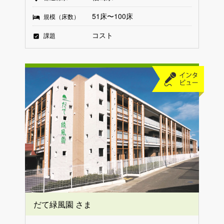
51床〜100床
規模（床数）
コスト
課題
だて緑風園 さま