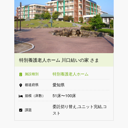
特別養護老人ホーム 川口結いの家 さま
特別養護老人ホーム
施設種別
愛知県
都道府県
51床〜100床
規模（床数）
委託切り替え
ユニット完結
コ
課題
スト