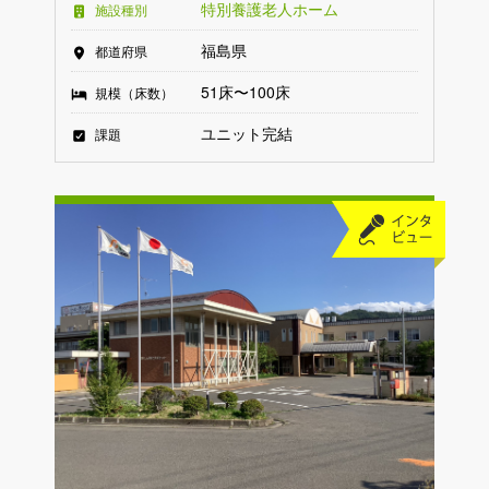
特別養護老人ホーム
施設種別
福島県
都道府県
51床〜100床
規模（床数）
ユニット完結
課題